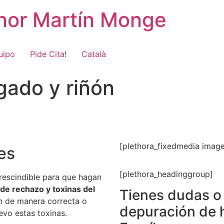
onor Martín Monge
uipo
Pide Cita!
Català
gado y riñón
[plethora_fixedmedia imag
es
[plethora_headinggroup]
rescindible para que hagan
s de rechazo y toxinas del
Tienes dudas o 
ón de manera correcta o
depuración de 
evo estas toxinas.