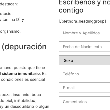
Escríbenos y n
destacan:
contigo
otasio.
(vitamina D) y
[/plethora_headinggroup]
 organismo.
a (depuración
 humano, puesto que tiene
l sistema inmunitario
. Es
 condiciones es esencial
cabeza, insomnio, boca
 piel, irritabilidad,
ay un desequilibrio o algún