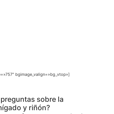
e=»757″ bgimage_valign=»bg_vtop»]
preguntas sobre la
hígado y riñón?