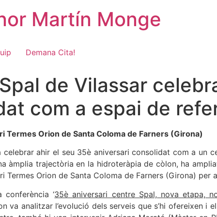
onor Martín Monge
uip
Demana Cita!
 Spal de Vilassar celebr
dat com a espai de refe
eari Termes Orion de Santa Coloma de Farners (Girona)
celebrar ahir el seu 35è aniversari consolidat com a un cen
na àmplia trajectòria en la hidroteràpia de còlon, ha ampli
eari Termes Orion de Santa Coloma de Farners (Girona) per a 
a conferència ‘
35è aniversari centre Spal, nova etapa, n
n va analitzar l’evolució dels serveis que s’hi ofereixen i e