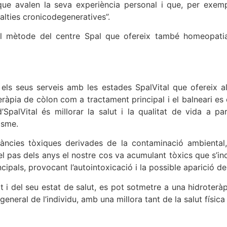
que avalen la seva experiència personal i que, per exemp
lalties cronicodegeneratives”.
del mètode del centre Spal que ofereix també homeopati
 els seus serveis amb les estades SpalVital que ofereix
eràpia de còlon com a tractament principal i el balneari es 
’SpalVital és millorar la salut i la qualitat de vida a pa
isme.
ies tòxiques derivades de la contaminació ambiental, l
l pas dels anys el nostre cos va acumulant tòxics que s’incru
ncipals, provocant l’autointoxicació i la possible aparició de 
 i del seu estat de salut, es pot sotmetre a una hidroteràp
general de l’individu, amb una millora tant de la salut físi