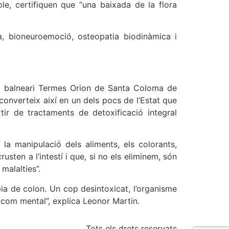
le, certifiquen que “una baixada de la flora
a, bioneuroemoció, osteopatia biodinàmica i
 al balneari Termes Orion de Santa Coloma de
converteix així en un dels pocs de l’Estat que
rtir de tractaments de detoxificació integral
a manipulació dels aliments, els colorants,
sten a l’intestí i que, si no els eliminem, són
malalties”.
ia de colon. Un cop desintoxicat, l’organisme
ca com mental”, explica Leonor Martin.
Tots els drets reservats