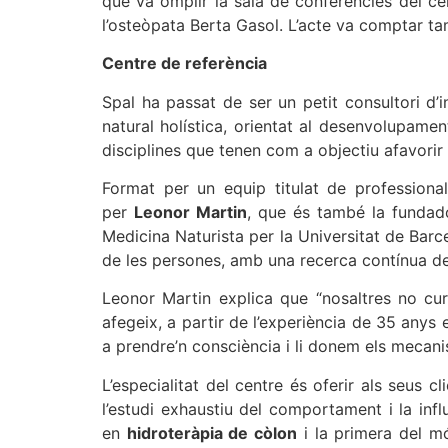
que va omplir la sala de conferències del ce
l’osteòpata Berta Gasol. L’acte va comptar t
Centre de referència
Spal ha passat de ser un petit consultori d’i
natural holística, orientat al desenvolupamen
disciplines que tenen com a objectiu afavorir u
Format per un equip titulat de professiona
per
Leonor Martin
, que és també la fundado
Medicina Naturista per la Universitat de Barcel
de les persones, amb una recerca contínua d
Leonor Martin explica que “nosaltres no cur
afegeix, a partir de l’experiència de 35 anys
a prendre’n consciència i li donem els mecani
L’especialitat del centre és oferir als seus c
l’estudi exhaustiu del comportament i la inf
en
hidroteràpia de còlon
i la primera del mó