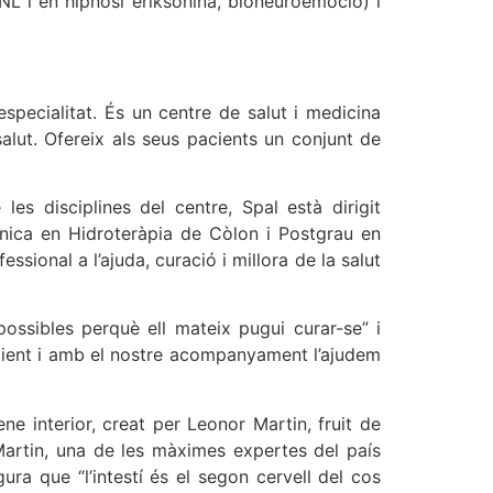
NL i en hipnosi eriksonina, bioneuroemoció) i
especialitat. És un centre de salut i medicina
salut. Ofereix als seus pacients un conjunt de
s disciplines del centre, Spal està dirigit
cnica en Hidroteràpia de Còlon i Postgrau en
ssional a l’ajuda, curació i millora de la salut
ossibles perquè ell mateix pugui curar-se” i
pacient i amb el nostre acompanyament l’ajudem
ene interior, creat per Leonor Martin, fruit de
 Martin, una de les màximes expertes del país
ra que “l’intestí és el segon cervell del cos