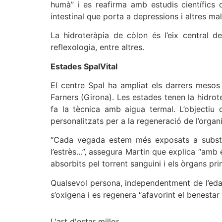
humà” i es reafirma amb estudis científics 
intestinal que porta a depressions i altres ma
La hidroteràpia de còlon és l’eix central 
reflexologia, entre altres.
Estades SpalVital
El centre Spal ha ampliat els darrers mesos
Farners (Girona). Les estades tenen la hidrot
fa la tècnica amb aigua termal. L’objectiu d
personalitzats per a la regeneració de l’organ
“Cada vegada estem més exposats a substànc
l’estrès…”, assegura Martin que explica “amb e
absorbits pel torrent sanguini i els òrgans pri
Qualsevol persona, independentment de l’edat
s’oxigena i es regenera “afavorint el benestar 
L'art d'estar millor