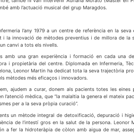
ntre, també hi van intervenir Adriana Morató (Màster en P
ambé amb l’actuació musical del grup Maragdos.
nfermeria l’any 1979 a un centre de referència en la seva 
t i la innovació de mètodes preventius i de millora de la 
n canvi a tots els nivells.
ls amb una gran experiència i formació en cada una de le
ra i propietària del centre. Diplomada en Infermeria, Tè
ona, Leonor Martin ha dedicat tota la seva trajectòria profe
els mètodes més eficaços i innovadors.
em, ajudem a curar, donem als pacients totes les eines p
 en l’atenció mèdica, que “la malaltia la genera el mateix 
smes per a la seva pròpia curació”.
lients un mètode integral de detoxificació, depuració i higi
luència de l’intestí gros en la salut de la persona. Leonor
n a fer la hidroteràpia de còlon amb aigua de mar, assegu