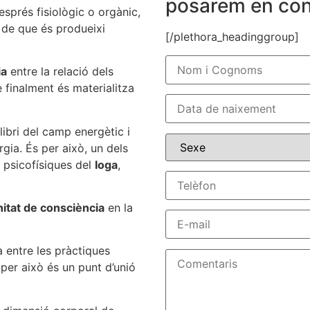
posarem en con
esprés fisiològic o orgànic,
s de que és produeixi
[/plethora_headinggroup]
ia
entre la relació dels
 finalment és materialitza
libri del camp energètic i
ergia. És per això, un dels
s psicofísiques del
Ioga
,
nitat de consciència
en la
a entre les pràctiques
per això és un punt d’unió