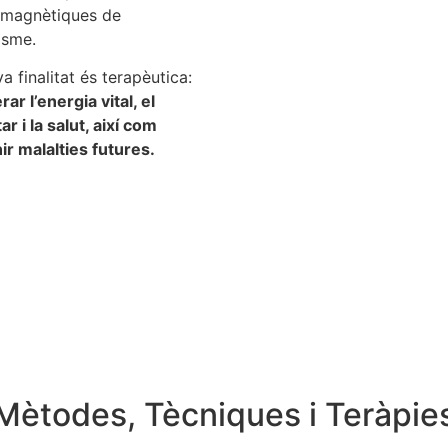
omagnètiques de
isme.
a finalitat és terapèutica:
ar l’energia vital, el
r i la salut, així com
ir malalties futures.
Mètodes, Tècniques i Teràpie