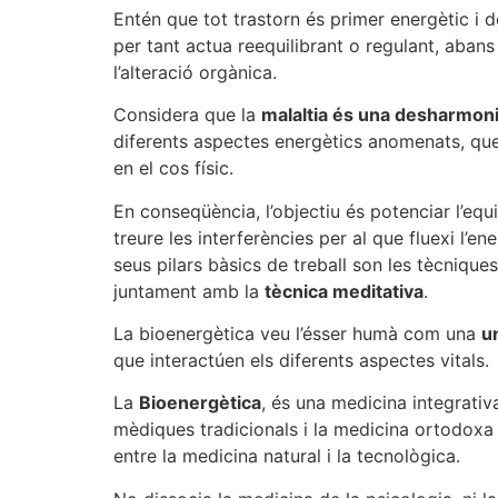
Entén que tot trastorn és primer energètic i d
per tant actua reequilibrant o regulant, aban
l’alteració orgànica.
Considera que la
malaltia és una desharmon
diferents aspectes energètics anomenats, que
en el cos físic.
En conseqüència, l’objectiu és potenciar l’equi
treure les interferències per al que fluexi l’en
seus pilars bàsics de treball son les tècnique
juntament amb la
tècnica meditativa
.
La bioenergètica veu l’ésser humà com una
u
que interactúen els diferents aspectes vitals.
La
Bioenergètica
, és una medicina integrativ
mèdiques tradicionals i la medicina ortodoxa 
entre la medicina natural i la tecnològica.