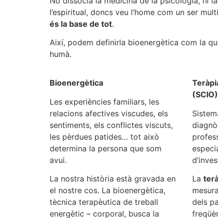
No dissocia la medicina de la psicologia, ni l
l’espiritual, doncs veu l’home com un ser mult
és la base de tot
.
Així, podem definirla bioenergètica com la qu
humà.
Bioenergètica
Teràpi
(SCIO)
Les experiències familiars, les
relacions afectives viscudes, els
Sistem
sentiments, els conflictes viscuts,
diagnòs
les pèrdues patides… tot això
profess
determina la persona que som
especia
avui.
d’inves
La nostra història està gravada en
La
ter
el nostre cos. La bioenergètica,
mesura 
tècnica terapèutica de treball
dels pa
energètic – corporal, busca la
freqüè