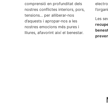
comprensió en profunditat dels
electr
nostres conflictes interiors, pors,
l’organ
tensions… per alliberar-nos
Les sev
d’aquests i apropar-nos a les
recuper
nostres emocions més pures i
benesta
lliures, afavorint així el benestar.
preven