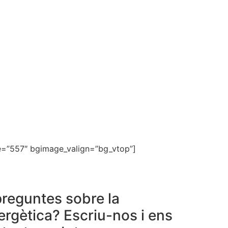
e=”557″ bgimage_valign=”bg_vtop”]
reguntes sobre la
rgètica? Escriu-nos i ens