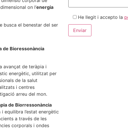
a dimensió corporal de
idimensional on l’
energia
He llegit i accepto la
p
e busca el benestar del ser
a de Bioressonància
a avançat de teràpia i
tic energètic, utilitzat per
ionals de la salut
litzats i centres
tigació arreu del mon.
àpia de Biorressonància
i equilibra l’estat energètic
cients a través de les
ncies corporals i ondes