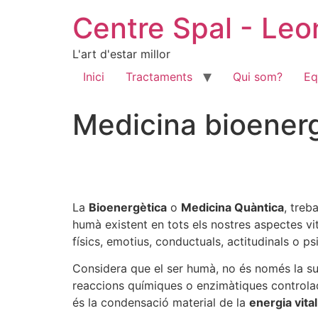
Centre Spal - Le
L'art d'estar millor
Inici
Tractaments
Qui som?
Eq
Medicina bioener
La
Bioenergètica
o
Medicina Quàntica
, treb
humà existent en tots els nostres aspectes vital
físics, emotius, conductuals, actitudinals o ps
Considera que el ser humà, no és només la sum
reaccions químiques o enzimàtiques controla
és la condensació material de la
energia vital