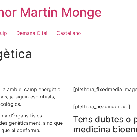
onor Martín Monge
uip
Demana Cita!
Castellano
gètica
alla amb el camp energètic
[plethora_fixedmedia imag
s, ja siguin espirituals,
icològics.
[plethora_headinggroup]
a d’òrgans físics i
Tens dubtes o p
des genèticament, sinó que
medicina bioene
que el conforma.