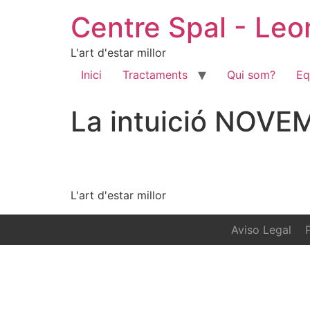
Centre Spal - Le
L'art d'estar millor
Inici
Tractaments
Qui som?
Eq
La intuició NOVE
L'art d'estar millor
Aviso Legal
P