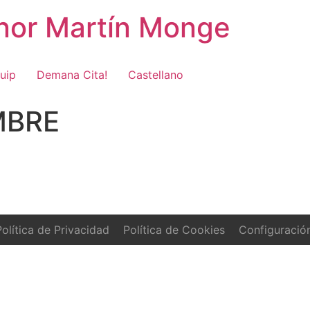
onor Martín Monge
uip
Demana Cita!
Castellano
MBRE
olítica de Privacidad
Política de Cookies
Configuració