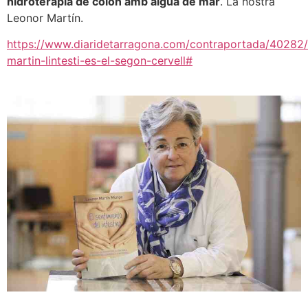
hidroteràpia de còlon amb aigua de mar
. La nostra
Leonor Martín.
https://www.diaridetarragona.com/contraportada/40282/
martin-lintesti-es-el-segon-cervell#