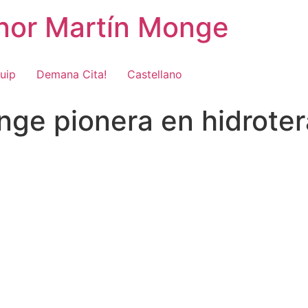
onor Martín Monge
uip
Demana Cita!
Castellano
ge pionera en hidroter