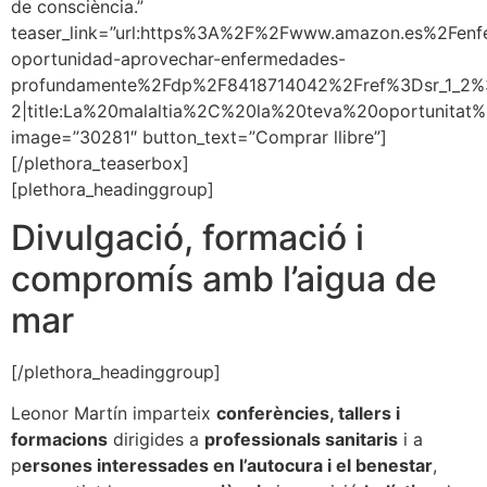
de consciència.”
teaser_link=”url:https%3A%2F%2Fwww.amazon.es%2Fenf
oportunidad-aprovechar-enfermedades-
profundamente%2Fdp%2F8418714042%2Fref%3Dsr_1
2|title:La%20malaltia%2C%20la%20teva%20oportunitat%2
image=”30281″ button_text=”Comprar llibre”]
[/plethora_teaserbox]
[plethora_headinggroup]
Divulgació, formació i
compromís amb l’aigua de
mar
[/plethora_headinggroup]
Leonor Martín imparteix
conferències, tallers i
formacions
dirigides a
professionals sanitaris
i a
p
ersones interessades en l’autocura i el benestar
,