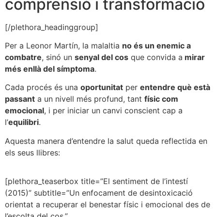
comprensió i transformació
[/plethora_headinggroup]
Per a Leonor Martín, la malaltia
no és un enemic a
combatre
, sinó un
senyal del cos
que convida a
mirar
més enllà del símptoma
.
Cada procés és una
oportunitat
per
entendre què està
passant
a un nivell més profund, tant
físic com
emocional
, i per iniciar un canvi conscient cap a
l’
equilibri
.
Aquesta manera d’entendre la salut queda reflectida en
els seus llibres:
[plethora_teaserbox title=”El sentiment de l’intestí
(2015)” subtitle=”Un enfocament de desintoxicació
orientat a recuperar el benestar físic i emocional des de
l’escolta del cos.”