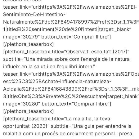
teaser_link=”url:https%3A%2F%2Fwww.amazon.es%2FEl-
Sentimiento-Del-Intestino-
Naturalmente%2Fdp%2F8494178997%2Fref%3Dsr_1_1
1|title:El%20sentiment%20de%20l’intesti|target:_blank”
image=”30279″ button_text=”Comprar llibre”]
[/plethora_teaserbox]
[plethora_teaserbox title=”Observa’t, escolta’t (2017)”
subtitle=”Una mirada sobre com l’energia de la natura
influeix en la salut i en l’equilibri intern.”
teaser_link=”url:https%3A%2F%2Fwww.amazon.es%2FO
esc%25C3%25BAchate-influencia-naturaleza-
Acidalia%2Fdp%2F8416843899%2Fref%3Dsr_1_3%3F_
3|title:Obs%C3%A9rvate%2C%20escuchate|target:_blank
image=”30280″ button_text=”Comprar llibre”]
[/plethora_teaserbox]
[plethora_teaserbox title=”La malaltia, la teva
oportunitat (2023)” subtitle=”Una guia per entendre la
malaltia com un procés de creixement personal i presa