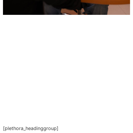
[plethora_headinggroup]