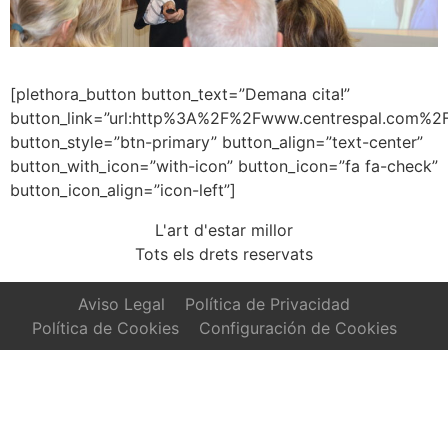
[plethora_button button_text=”Demana cita!”
button_link=”url:http%3A%2F%2Fwww.centrespal.com%2F
button_style=”btn-primary” button_align=”text-center”
button_with_icon=”with-icon” button_icon=”fa fa-check”
button_icon_align=”icon-left”]
L'art d'estar millor
Tots els drets reservats
Aviso Legal
Política de Privacidad
Política de Cookies
Configuración de Cookies