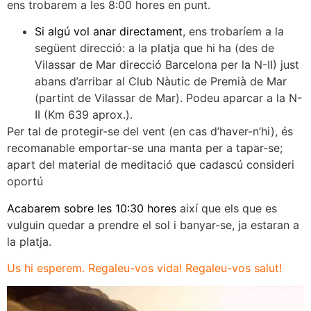
ens trobarem a les 8:00 hores en punt.
Si algú vol anar directament
, ens trobaríem a la
següent direcció: a la platja que hi ha (des de
Vilassar de Mar direcció Barcelona per la N-II) just
abans d’arribar al Club Nàutic de Premià de Mar
(partint de Vilassar de Mar). Podeu aparcar a la N-
II (Km 639 aprox.).
Per tal de protegir-se del vent (en cas d’haver-n’hi), és
recomanable emportar-se una manta per a tapar-se;
apart del material de meditació que cadascú consideri
oportú
Acabarem sobre les 10:30 hores
així que els que es
vulguin quedar a prendre el sol i banyar-se, ja estaran a
la platja.
Us hi esperem. Regaleu-vos vida! Regaleu-vos salut!