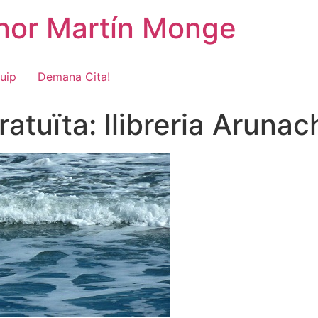
onor Martín Monge
uip
Demana Cita!
atuïta: llibreria Arunac