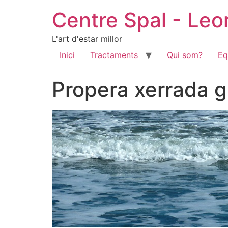
Centre Spal - Le
L'art d'estar millor
Inici
Tractaments
Qui som?
Eq
Propera xerrada gr