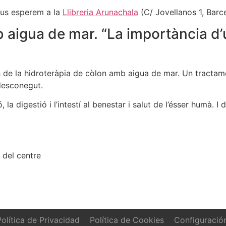
us esperem a la
Llibreria Arunachala
(C/ Jovellanos 1, Barc
aigua de mar. “La importància d’un
de la hidroteràpia de còlon amb aigua de mar. Un tractamen
 desconegut.
 la digestió i l’intestí al benestar i salut de l’ésser humà.
 del centre
olítica de Privacidad
Política de Cookies
Configuració