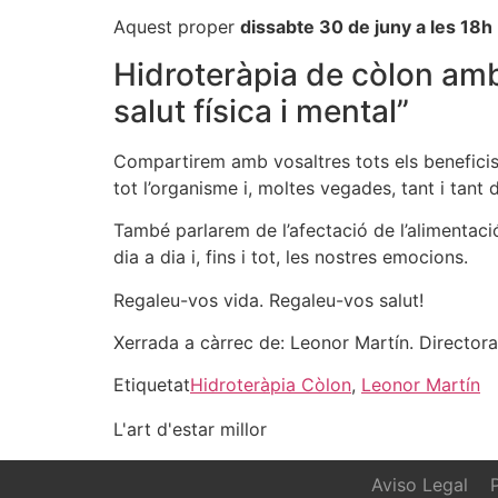
Aquest proper
dissabte 30 de juny a les 18h
Hidroteràpia de còlon amb 
salut física i mental”
Compartirem amb vosaltres tots els beneficis 
tot l’organisme i, moltes vegades, tant i tant
També parlarem de l’afectació de l’alimentació,
dia a dia i, fins i tot, les nostres emocions.
Regaleu-vos vida. Regaleu-vos salut!
Xerrada a càrrec de: Leonor Martín. Directora
Etiquetat
Hidroteràpia Còlon
,
Leonor Martín
L'art d'estar millor
Aviso Legal
P