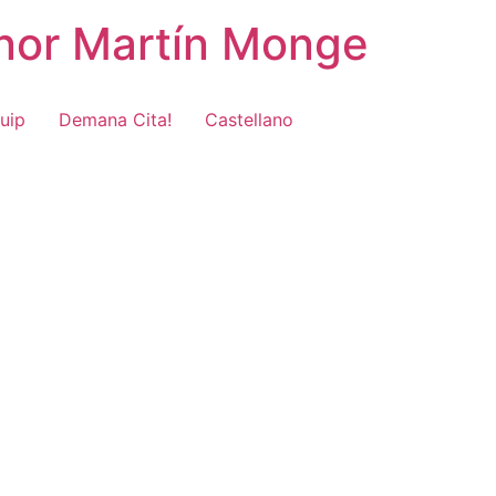
onor Martín Monge
uip
Demana Cita!
Castellano