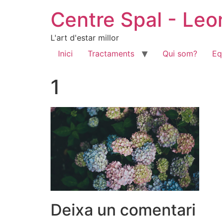
Centre Spal - Le
L'art d'estar millor
Inici
Tractaments
Qui som?
Eq
1
Deixa un comentari