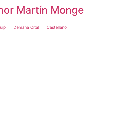
onor Martín Monge
uip
Demana Cita!
Castellano