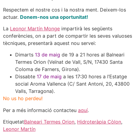
Respectem el nostre cos i la nostra ment. Deixem-los
actuar.
Donem-nos una oportunitat!
La
Leonor Martín Monge
impartirà les següents
conferències, on a part de compartir les seves valuoses
tècniques, presentarà aquest nou servei:
Dimarts
13 de maig
de 19 a 21 hores al Balneari
Termes Orion (Veïnat de Vall, S/N, 17430 Santa
Coloma de Farners, Girona).
Dissabte
17 de maig
a les 17:30 hores a l’Estatge
social Aroma Vallenca (C/ Sant Antoni, 20, 43800
Valls, Tarragona).
No us ho perdeu!
Per a més informació contacteu
aquí
.
Etiquetat
Balneari Termes Orion
,
Hidroteràpia Còlon
,
Leonor Martín